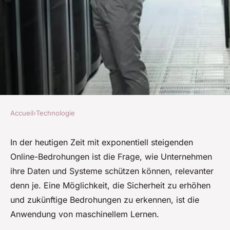
Accueil
›
Technologie
TECHNOLOGIE
Kann die Anwendung von
In der heutigen Zeit mit exponentiell steigenden
Online-Bedrohungen ist die Frage, wie Unternehmen
maschinellem Lernen die
ihre Daten und Systeme schützen können, relevanter
Vorhersagegenauigkeit von
denn je. Eine Möglichkeit, die Sicherheit zu erhöhen
Cyberangriffen verbessern?
und zukünftige Bedrohungen zu erkennen, ist die
Anwendung von maschinellem Lernen.
Éléna
•
29. Oktober 2024
•
5 min de lecture