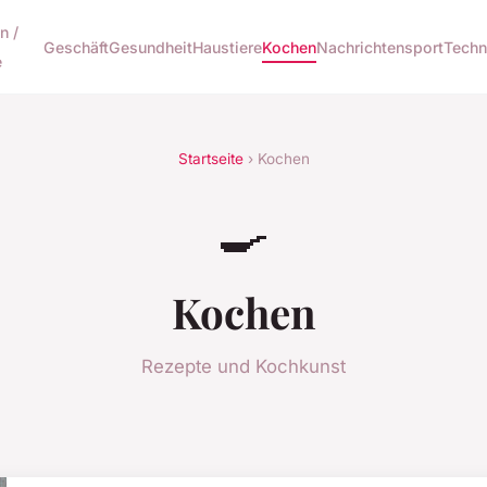
n /
Geschäft
Gesundheit
Haustiere
Kochen
Nachrichten
sport
Techn
e
Startseite
› Kochen
🍳
Kochen
Rezepte und Kochkunst