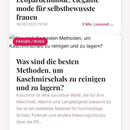
mode für selbstbewusste
frauen
16/06/2025 19:50
5 Min. Lesezeit →
FRAUEN / MODE
Was sind die besten
Methoden, um
Kaschmirschals zu reinigen
und zu lagern?
Kaschmir ist eine luxuriöse Wolle, die für ihre
Weichheit, Wärme und Langlebigkeit bekannt ist.
Sie ist ein beliebtes Material für hochwertige
Schals, Pullover und andere Kleidungsstücke.
Aber die Pfl...