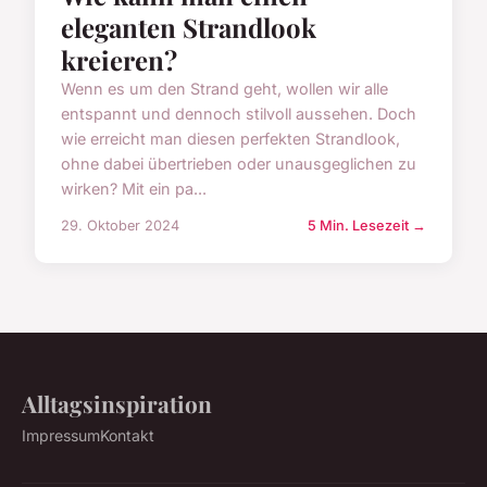
eleganten Strandlook
kreieren?
Wenn es um den Strand geht, wollen wir alle
entspannt und dennoch stilvoll aussehen. Doch
wie erreicht man diesen perfekten Strandlook,
ohne dabei übertrieben oder unausgeglichen zu
wirken? Mit ein pa...
29. Oktober 2024
5 Min. Lesezeit →
Alltagsinspiration
Impressum
Kontakt