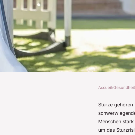
Accueil
›
Gesundheit
GESUNDHEIT
Kann gezieltes Glei
Stürze gehören 
schwerwiegende 
Sturzgefahr im Alte
Menschen stark 
um das Sturzris