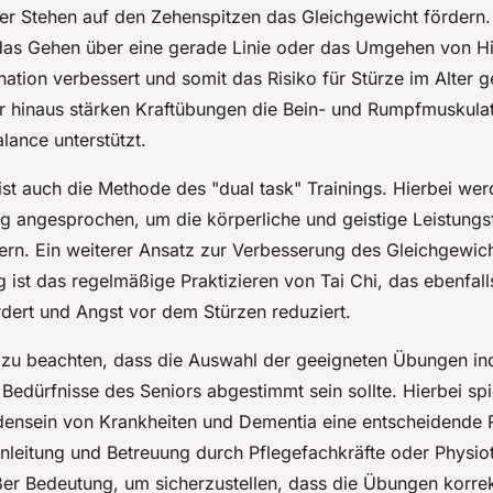
er Stehen auf den Zehenspitzen das Gleichgewicht fördern
 das Gehen über eine gerade Linie oder das Umgehen von H
nation verbessert und somit das Risiko für Stürze im Alter 
 hinaus stärken Kraftübungen die Bein- und Rumpfmuskulat
lance unterstützt.
st auch die Methode des "dual task" Trainings. Hierbei we
tig angesprochen, um die körperliche und geistige Leistungs
gern. Ein weiterer Ansatz zur Verbesserung des Gleichgewic
 ist das regelmäßige Praktizieren von Tai Chi, das ebenfall
rdert und Angst vor dem Stürzen reduziert.
s zu beachten, dass die Auswahl der geeigneten Übungen ind
Bedürfnisse des Seniors abgestimmt sein sollte. Hierbei sp
ensein von Krankheiten und Dementia eine entscheidende R
Anleitung und Betreuung durch Pflegefachkräfte oder Physio
ßer Bedeutung, um sicherzustellen, dass die Übungen korrek