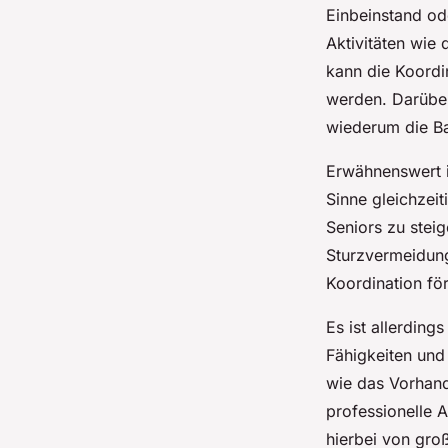
Einbeinstand od
Aktivitäten wie
kann die Koordi
werden. Darüber
wiederum die Ba
Erwähnenswert i
Sinne gleichzei
Seniors zu stei
Sturzvermeidung
Koordination fö
Es ist allerding
Fähigkeiten und 
wie das Vorhand
professionelle 
hierbei von gro