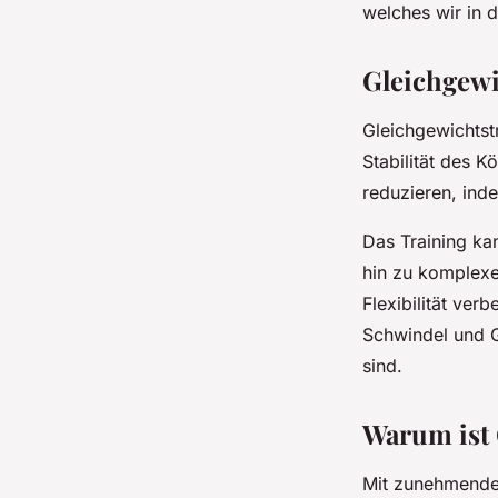
welches wir in 
Éléna
•
29. Oktober 2024
•
4 min de lecture
Gleichgewi
Gleichgewichtst
Stabilität des 
reduzieren, ind
Das Training ka
hin zu komplexe
Flexibilität ve
Schwindel und G
sind.
Warum ist 
Mit zunehmendem