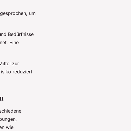
angesprochen, um
 und Bedürfnisse
net. Eine
ittel zur
isiko reduziert
n
rschiedene
übungen,
en wie