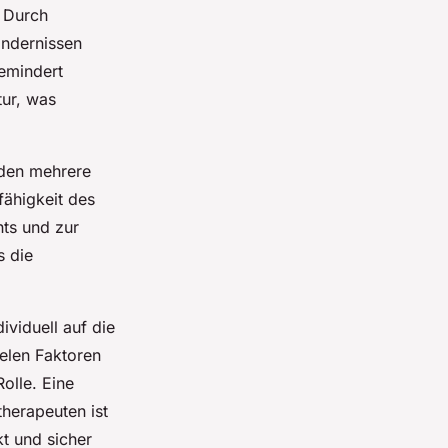
. Durch
indernissen
gemindert
ur, was
rden mehrere
fähigkeit des
hts und zur
s die
ividuell auf die
ielen Faktoren
olle. Eine
therapeuten ist
t und sicher