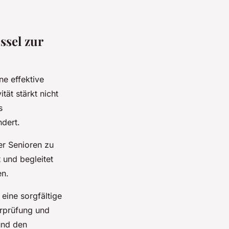
ssel zur
ne effektive
ät stärkt nicht
s
ndert.
er Senioren zu
 und begleitet
en.
 eine sorgfältige
erprüfung und
und den