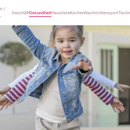
n /
Geschäft
Gesundheit
Haustiere
Kochen
Nachrichten
sport
Techn
e