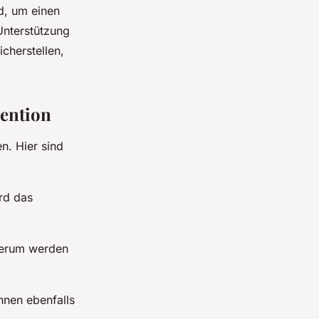
d, um einen
 Unterstützung
cherstellen,
vention
n. Hier sind
rd das
herum werden
nnen ebenfalls