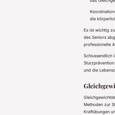
das Gleichge
Koordination
die körperlic
Es ist wichtig z
des Seniors abg
professionelle 
Schlussendlich l
Sturzprävention
und die Lebensq
Gleichgew
Gleichgewichtst
Methoden zur S
Kraftübungen u