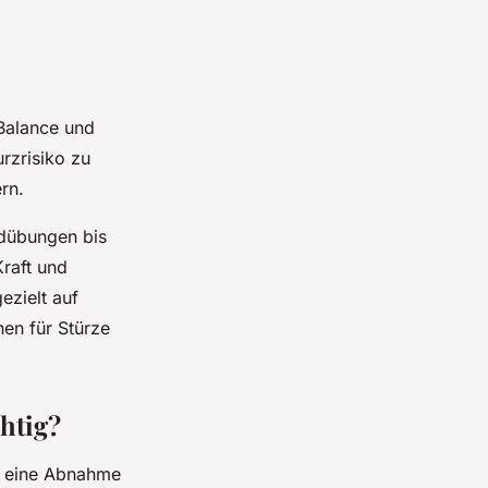
 Balance und
rzrisiko zu
rn.
ndübungen bis
raft und
ezielt auf
en für Stürze
htig?
uf eine Abnahme