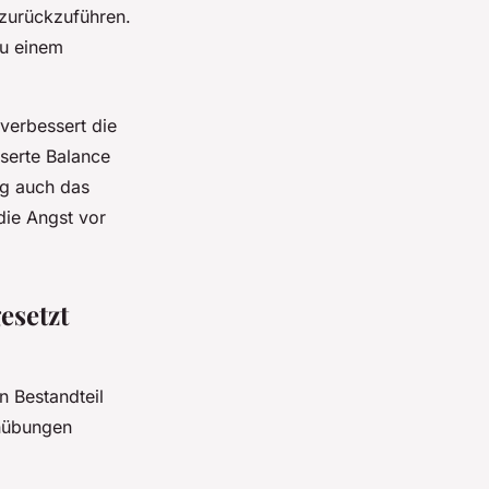
 zurückzuführen.
zu einem
 verbessert die
sserte Balance
ng auch das
die Angst vor
esetzt
n Bestandteil
enübungen