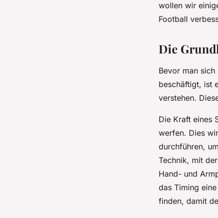
Football?
wollen wir eini
Football verbes
Éléna
•
29. Oktober 2024
•
5 min de lecture
Die Grundl
Bevor man sich 
beschäftigt, ist
verstehen. Dies
Die Kraft eines 
werfen. Dies wir
durchführen, um 
Technik, mit der
Hand- und Armpos
das Timing eine
finden, damit de