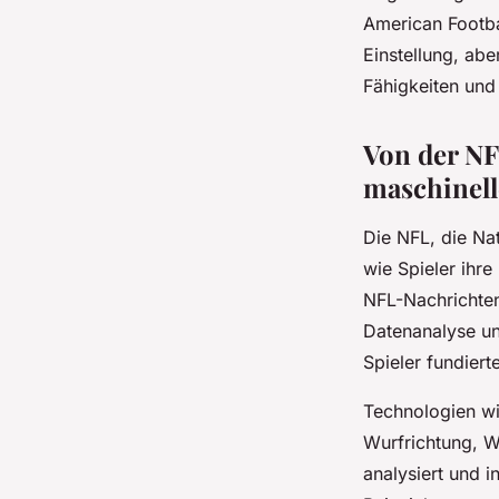
American Footba
Einstellung, abe
Fähigkeiten und 
Von der NF
maschinel
Die NFL, die Nat
wie Spieler ihre
NFL-Nachrichten
Datenanalyse un
Spieler fundier
Technologien wi
Wurfrichtung, W
analysiert und i