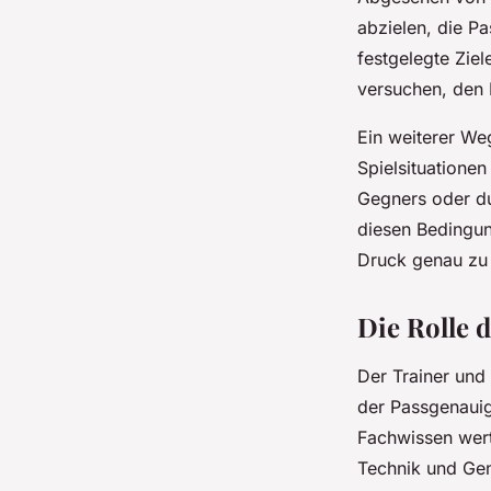
abzielen, die P
festgelegte Ziel
versuchen, den B
Ein weiterer We
Spielsituationen
Gegners oder du
diesen Bedingun
Druck genau zu
Die Rolle 
Der Trainer und
der Passgenauig
Fachwissen wert
Technik und Gen