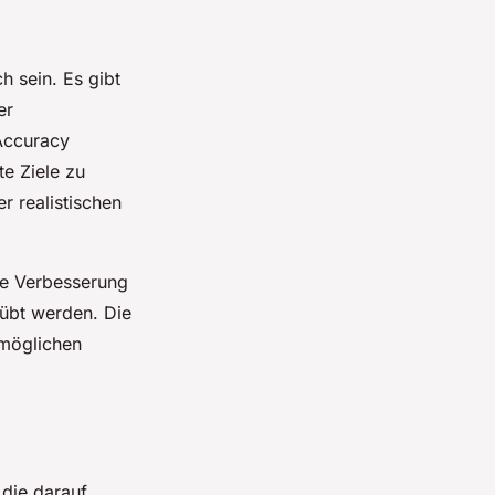
h sein. Es gibt
er
 Accuracy
te Ziele zu
r realistischen
die Verbesserung
eübt werden. Die
tmöglichen
 die darauf