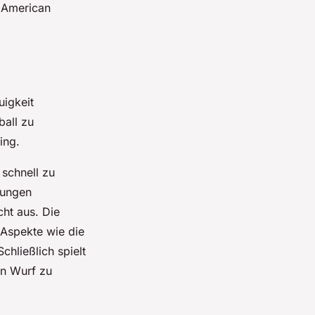
m American
uigkeit
ball zu
ing.
 schnell zu
bungen
cht aus. Die
t Aspekte wie die
chließlich spielt
en Wurf zu