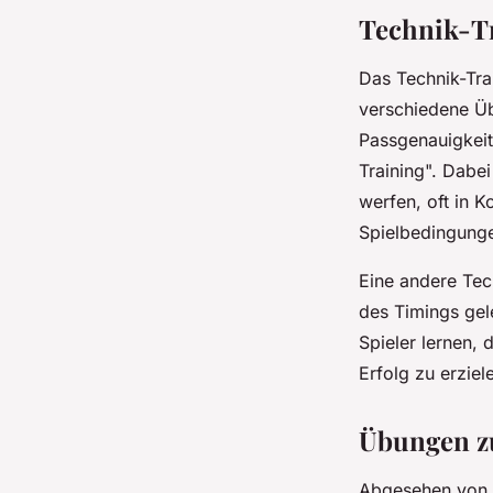
Technik-Tr
Das Technik-Trai
verschiedene Üb
Passgenauigkeit
Training". Dabei
werfen, oft in 
Spielbedingunge
Eine andere Tech
des Timings gel
Spieler lernen,
Erfolg zu erziel
Übungen zu
Abgesehen von s