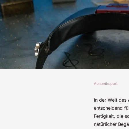
Accueil
›
sport
SPORT
Welche Techniken v
In der Welt des 
entscheidend für
Passgenauigkeit im
Fertigkeit, die 
natürlicher Beg